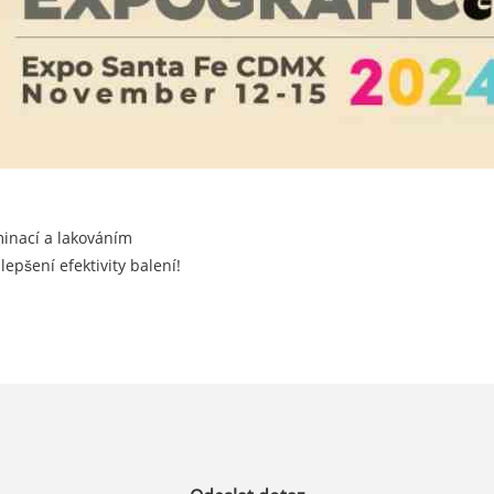
aminací a lakováním
epšení efektivity balení!