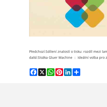
Předchozí:
Sdílení znalostí o tisku: rozdíl mezi l
další:
Složka Gluer Machine ： Ideální volba pro zl
Facebook
X
WhatsApp
Pinterest
LinkedIn
Share