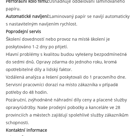
Perforační kolo filmu:
Usnadňuje oddělování laminovaného
papíru.
Automatické navíjení:
Laminovaný papír se navíjí automaticky
s nastavitelným navíjením rychlost.
Poprodejní servis
Školení dovedností nebo provoz na místě školení je
poskytováno 1-2 dny po přijetí.
Hlavní problémy s kvalitou budou vyřešeny bezpodmínečně
do sedmi dnů. Opravy zdarma do jednoho roku, kromě
opotřebitelné díly a lidský faktor.
Vzdálená analýza a řešení poskytovali do 1 pracovního dne.
Servisní pracovníci dorazí na místo zákazníka v případě
potřeby do 48 hodin.
Pozáruční, zvýhodněné náhradní díly ceny a placené služby
opravy/údržby. Naše prodejní pobočky a kanceláře ve 28
provinciích a městech zajišťují spolehlivé služby zákazníkům
schopnosti.
Kontaktní informace