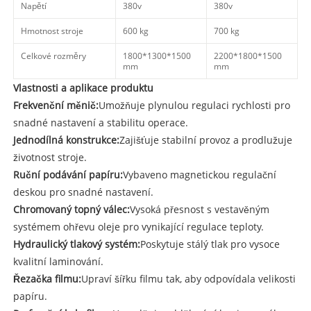
Napětí
380v
380v
Hmotnost stroje
600 kg
700 kg
Celkové rozměry
1800*
1300*
1500
2200*
1800*
1500
mm
mm
Vlastnosti a aplikace produktu
Frekvenční měnič:
Umožňuje plynulou regulaci rychlosti pro
snadné nastavení a stabilitu operace.
Jednodílná konstrukce:
Zajišťuje stabilní provoz a prodlužuje
životnost stroje.
Ruční podávání papíru:
Vybaveno magnetickou regulační
deskou pro snadné nastavení.
Chromovaný topný válec:
Vysoká přesnost s vestavěným
systémem ohřevu oleje pro vynikající regulace teploty.
Hydraulický tlakový systém:
Poskytuje stálý tlak pro vysoce
kvalitní laminování.
Řezačka filmu:
Upraví šířku filmu tak, aby odpovídala velikosti
papíru.