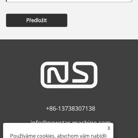
Předložit
+86-13738307138
info@newstar-machine.com
X
Používáme cookies, abychom vám nabídli