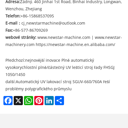
Adresa:
Žádný. 460 Jinhai 1st Road, Binhai Industry, Longwan,
Wenzhou, Zhejiang
Telefon:
+86-15868537095
E-mail
：
cj_newstarmachine@outlook.com
Fax:
+86-577-86709269
webové stránky:
www.newstar-machine.com
|
www.newstar-
machinery.com
https://newstar-machine.en.alibaba.com/
Předchozí:
nejnovější inovace Plně automatický
vysokorychlostní plně/částečný UV lešticí stroj řady FHSGJ
1050/1450
další:
Automatický UV lakovací stroj SGUV-660/760A řeší
problémy polygrafického průmyslu
Facebook
X
WhatsApp
Pinterest
LinkedIn
Share