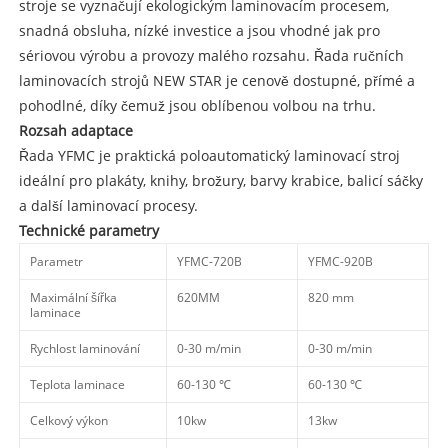
stroje se vyznačují ekologickým laminovacím procesem,
snadná obsluha, nízké investice a jsou vhodné jak pro
sériovou výrobu a provozy malého rozsahu. Řada ručních
laminovacích strojů NEW STAR je cenově dostupné, přímé a
pohodlné, díky čemuž jsou oblíbenou volbou na trhu.
Rozsah adaptace
Řada YFMC je praktická poloautomatický laminovací stroj
ideální pro plakáty, knihy, brožury, barvy krabice, balicí sáčky
a další laminovací procesy.
Technické parametry
Parametr
YFMC-720B
YFMC-920B
Maximální šířka
620MM
820 mm
laminace
Rychlost laminování
0-30 m/min
0-30 m/min
Teplota laminace
60-130 ℃
60-130 ℃
Celkový výkon
10kw
13kw